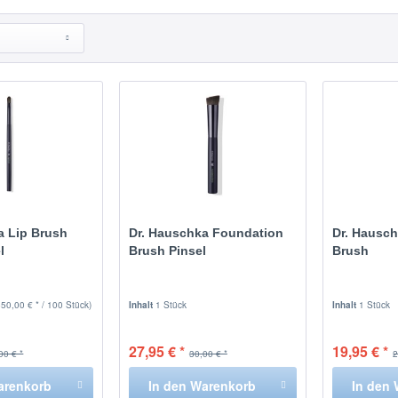
a Lip Brush
Dr. Hauschka Foundation
Dr. Hausch
l
Brush Pinsel
Brush
650,00 € * / 100 Stück)
Inhalt
1 Stück
Inhalt
1 Stück
27,95 € *
19,95 € *
00 € *
30,00 € *
2
arenkorb
In den
Warenkorb
In den