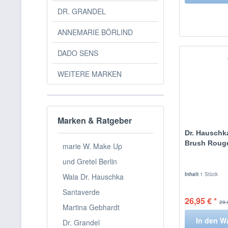
DR. GRANDEL
ANNEMARIE BÖRLIND
DADO SENS
WEITERE MARKEN
Marken & Ratgeber
Dr. Hauschk
Brush Rouge
marie W. Make Up
und Gretel Berlin
Inhalt
1 Stück
Wala Dr. Hauschka
Santaverde
26,95 € *
29,
Martina Gebhardt
In den
W
Dr. Grandel