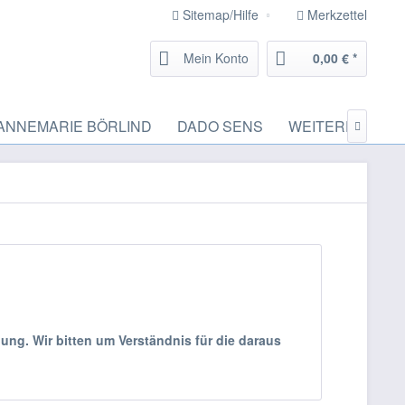
Sitemap/Hilfe
Merkzettel
Mein Konto
0,00 € *
ANNEMARIE BÖRLIND
DADO SENS
WEITERE MARK

ung. Wir bitten um Verständnis für die daraus