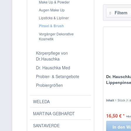
Make Up & Powder
Augen Make Up
Filtern
Lipsticks & Lipliner
Pinsel & Brush
Vorgänger Dekorative
Kosmetik
Körperpflege von
Dr.Hauschka
Dr. Hauschka Med
Probier- & Setangebote
Dr. Hauschk
Lippenpinse
Probiergrößen
Inhalt
1 Stück
(1.
WELEDA
MARTINA GEBHARDT
16,50 € *
18,
SANTAVERDE
In den
W