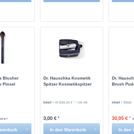
a Blusher
Dr. Hauschka Kosmetik
Dr. Hausc
 Pinsel
Spitzer Kosmetikspitzer
Brush Pud
Inhalt
1 ml
(300,00 € * / 100 ml)
Inhalt
1 Stück
3,00 € *
30,95 € *
00 € *
3
arenkorb
In den
Warenkorb
In den