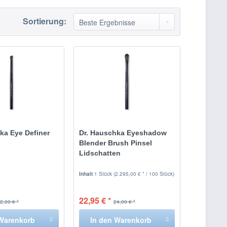
Sortierung:
ka Eye Definer
Dr. Hauschka Eyeshadow
Blender Brush Pinsel
Lidschatten
Inhalt
1 Stück
(2.295,00 € * / 100 Stück)
22,95 € *
2,00 € *
24,00 € *
Warenkorb
In den
Warenkorb