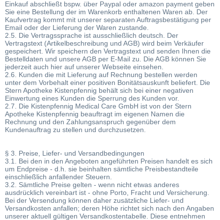
Einkauf abschließt bspw. über Paypal oder amazon payment geben
Sie eine Bestellung der im Warenkorb enthaltenen Waren ab. Der
Kaufvertrag kommt mit unserer separaten Auftragsbestätigung per
Email oder der Lieferung der Waren zustande.
2.5. Die Vertragssprache ist ausschließlich deutsch. Der
Vertragstext (Artikelbeschreibung und AGB) wird beim Verkäufer
gespeichert. Wir speichern den Vertragstext und senden Ihnen die
Bestelldaten und unsere AGB per E-Mail zu. Die AGB können Sie
jederzeit auch hier auf unserer Webseite einsehen.
2.6. Kunden die mit Lieferung auf Rechnung bestellen werden
unter dem Vorbehalt einer positiven Bonitätsauskunft beliefert. Die
Stern Apotheke Kistenpfennig behält sich bei einer negativen
Einwertung eines Kunden die Sperrung des Kunden vor.
2.7. Die Kistenpfennig Medical Care GmbH ist von der Stern
Apotheke Kistenpfennig beauftragt im eigenen Namen die
Rechnung und den Zahlungsanspruch gegenüber dem
Kundenauftrag zu stellen und durchzusetzen.
§ 3. Preise, Liefer- und Versandbedingungen
3.1. Bei den in den Angeboten angeführten Preisen handelt es sich
um Endpreise - d.h. sie beinhalten sämtliche Preisbestandteile
einschließlich anfallender Steuern.
3.2. Sämtliche Preise gelten - wenn nicht etwas anderes
ausdrücklich vereinbart ist - ohne Porto, Fracht und Versicherung.
Bei der Versendung können daher zusätzliche Liefer- und
Versandkosten anfallen; deren Höhe richtet sich nach den Angaben
unserer aktuell gültigen Versandkostentabelle. Diese entnehmen