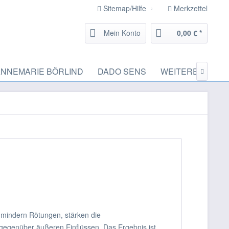
Sitemap/Hilfe
Merkzettel
Mein Konto
0,00 € *
ANNEMARIE BÖRLIND
DADO SENS
WEITERE MARK

mindern Rötungen, stärken die
 gegenüber äußeren Einflüssen. Das Ergebnis ist