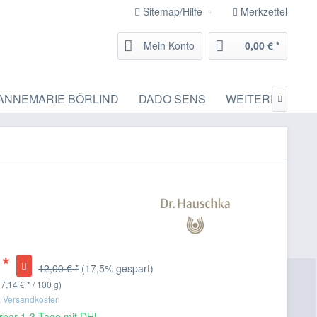
Sitemap/Hilfe
Merkzettel
Mein Konto
0,00 € *
ANNEMARIE BÖRLIND
DADO SENS
WEITERE MARK

 *
12,00 € *
(17,5% gespart)
7,14 € * / 100 g)
. Versandkosten
erbar 1-3 Tage mit DHL