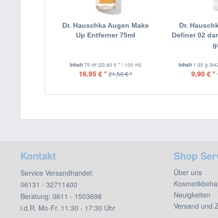
Dr. Hauschka Augen Make
Dr. Hausch
Up Entferner 75ml
Definer 02 da
g
Inhalt
75 ml
(22,60 € * / 100 ml)
Inhalt
1.05 g
(94
16,95 € *
9,90 € *
21,50 € *
Kontakt
Shop Ser
Über uns
Service Versandhandel:
Kosmetikbeha
06131 - 32711400
Neuigkeiten
Beratung:
0611 - 1503698
Versand und 
i.d.R. Mo-Fr. 11:30 - 17:30 Uhr