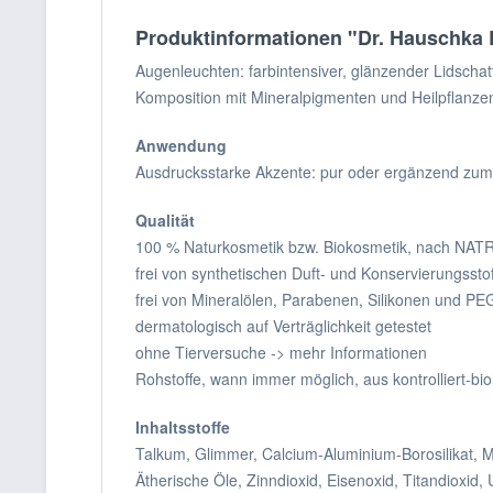
Produktinformationen "Dr. Hauschka 
Augenleuchten: farbintensiver, glänzender Lidscha
Komposition mit Mineralpigmenten und Heilpflanze
Anwendung
Ausdrucksstarke Akzente: pur oder ergänzend zum
Qualität
100 % Naturkosmetik bzw. Biokosmetik, nach NATRU
frei von synthetischen Duft- und Konservierungssto
frei von Mineralölen, Parabenen, Silikonen und PE
dermatologisch auf Verträglichkeit getestet
ohne Tierversuche -> mehr Informationen
Rohstoffe, wann immer möglich, aus kontrolliert-
Inhaltsstoffe
Talkum, Glimmer, Calcium-Aluminium-Borosilikat, 
Ätherische Öle, Zinndioxid, Eisenoxid, Titandioxid,