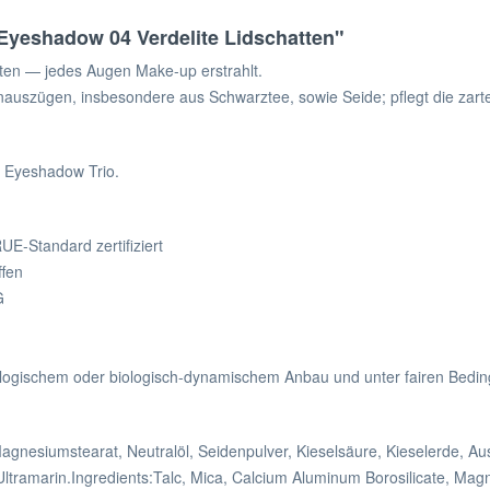
Eyeshadow 04 Verdelite Lidschatten"
tten — jedes Augen Make-up erstrahlt.
nauszügen, insbesondere aus Schwarztee, sowie Seide; pflegt die za
 Eyeshadow Trio.
E-Standard zertifiziert
ffen
G
biologischem oder biologisch-dynamischem Anbau und unter fairen Be
Magnesiumstearat, Neutralöl, Seidenpulver, Kieselsäure, Kieselerde,
 Ultramarin.Ingredients:Talc, Mica, Calcium Aluminum Borosilicate, Magn