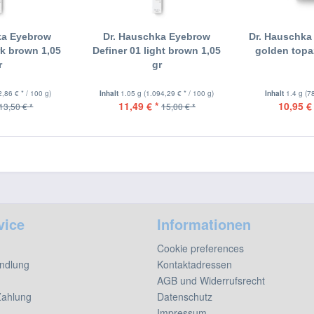
ka Eyebrow
Dr. Hauschka Eyebrow
Dr. Hauschka
rk brown 1,05
Definer 01 light brown 1,05
golden topa
r
gr
2,86 € * / 100 g)
Inhalt
1.05 g
(1.094,29 € * / 100 g)
Inhalt
1.4 g
(7
11,49 € *
10,95 € 
13,50 € *
15,00 € *
vice
Informationen
Cookie preferences
ndlung
Kontaktadressen
AGB und Widerrufsrecht
Zahlung
Datenschutz
Impressum