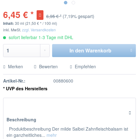
6,45 € *
6,95 € *
(7,19% gespart)
Inhalt:
30 ml (21,50 € * / 100 ml)
inkl. MwSt.
zzgl. Versandkosten
sofort lieferbar 1-3 Tage mit DHL
In den
Warenkorb
Merken
Bewerten
Empfehlen
Artikel-Nr.:
00880600
* UVP des Herstellers
Beschreibung
Produktbeschreibung Der milde Salbei Zahnfleischbalsam ist
ein ganzheitliches...
mehr